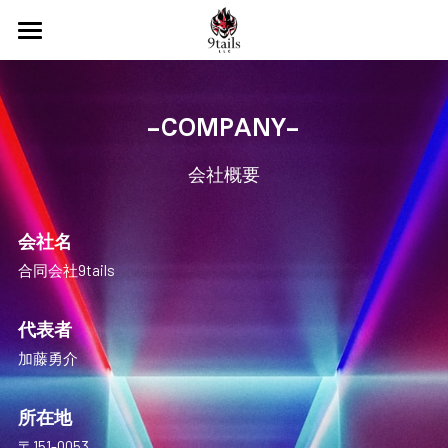
TOP
NEWS
-COMPANY-
MUSIC
会社概要
EVENT
会社名
FASHION
合同会社9tails
AUDTION
代表者
COMPANY
加藤勇介
CONTACT
所在地
〒151-0053