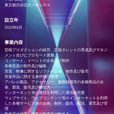
東京都渋谷区代々木4-31-4
設立年
2020年8月
事業内容
芸能プロダクションの経営、芸能タレントの育成及びマネジ
メント並びにプロモート業務
コンサート、イベントの企画及び制作
各種音楽の制作及び編集
音楽、映像に関するソフトの企画、制作及び販売
音楽作品に関する著作権の管理
アパレル製品、アクセサリー、服飾雑貨等の各種商品の企
画、製造、販売及び輸出入
インターネット等の通信を利用した通信販売業
ウェブサイト、ウェブコンテンツ等のインターネットを利用
した各種サービス等の企画、制作、販売、配信、運営及び管
理
飲食店の経営、酒類の販売及び輸出入